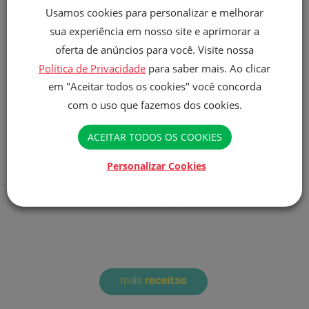
Entrada
Usamos cookies para personalizar e melhorar
Lanche
sua experiência em nosso site e aprimorar a
oferta de anúncios para você. Visite nossa
Política de Privacidade
para saber mais. Ao clicar
COMPARTILHAR
em "Aceitar todos os cookies" você concorda
com o uso que fazemos dos cookies.
ACEITAR TODOS OS COOKIES
Pastel de queijo (A arenga do queijo coalho
com o catupiry)
Personalizar Cookies
COMPARTILHAR
receitas
mais