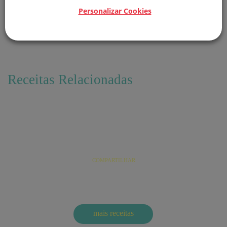
Personalizar Cookies
COMPARTILHAR
Receitas Relacionadas
Pastel de queijo (A arenga do queijo coalho com o
catupiry)
COMPARTILHAR
mais
receitas