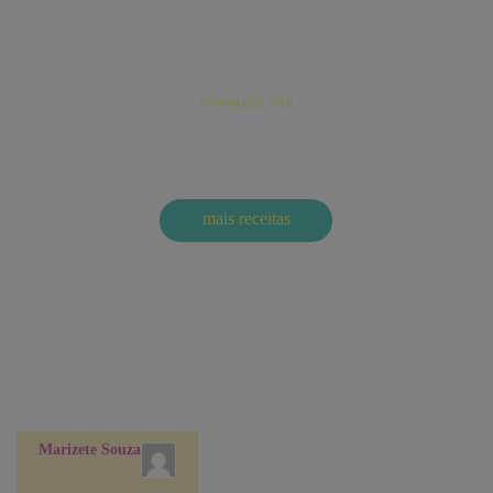
Pastel de queijo (A arenga do queijo coalho com o
catupiry)
COMPARTILHAR
mais
receitas
One response to “Empadinhas de bacalhau”
Marizete Souza