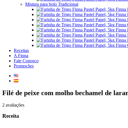
Mistura para bolo Tradicional
Finna 
Finna 
Finna 
Finna 
Finna 
Finna 
Finna 
Finna 
Receitas
A Finna
Fale Conosco
Promoções
Filé de peixe com molho bechamel de lara
2 avaliações
Receita