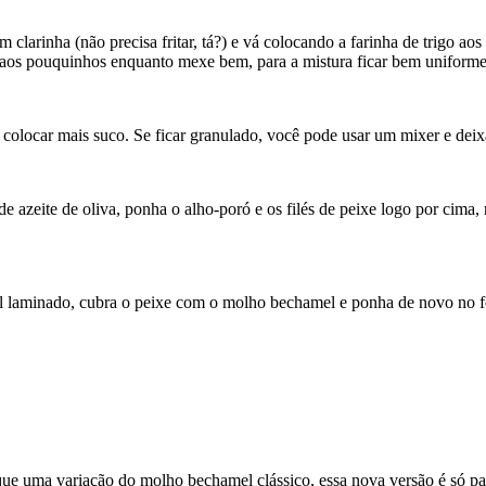
 clarinha (não precisa fritar, tá?) e vá colocando a farinha de trigo 
ja aos pouquinhos enquanto mexe bem, para a mistura ficar bem uniforme
colocar mais suco. Se ficar granulado, você pode usar um mixer e deixa
e azeite de oliva, ponha o alho-poró e os filés de peixe logo por cima
el laminado, cubra o peixe com o molho bechamel e ponha de novo no for
ue uma variação do molho bechamel clássico, essa nova versão é só pa