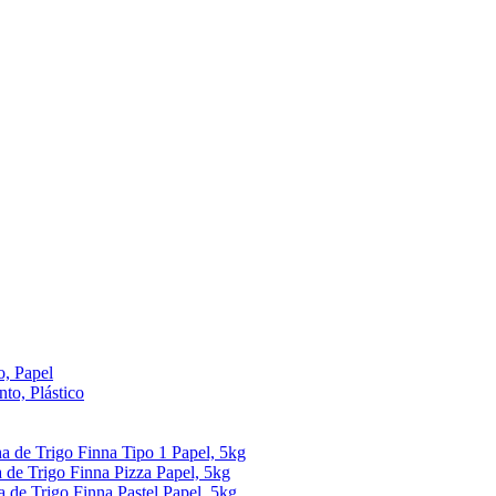
, Papel
to, Plástico
ha de Trigo Finna Tipo 1 Papel, 5kg
 de Trigo Finna Pizza Papel, 5kg
a de Trigo Finna Pastel Papel, 5kg