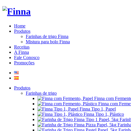
Home
Produtos
Farinhas de trigo Finna
Mistura para bolo Finna
Receitas
A Finna
Fale Conosco
Promoções
Produtos
Farinhas de trigo
Finna com Fermento
Finna com Fermen
Finna Tipo 1, Papel
Finna Tipo 1, Plástico
Farin
Farinha
Farinh