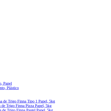
, Papel
to, Plástico
ha de Trigo Finna Tipo 1 Papel, 5kg
 de Trigo Finna Pizza Papel, 5kg
a de Trigo Finna Pastel Papel, 5kg