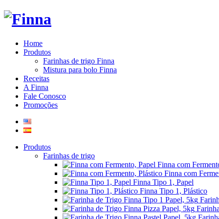
Home
Produtos
Farinhas de trigo Finna
Mistura para bolo Finna
Receitas
A Finna
Fale Conosco
Promoções
Produtos
Farinhas de trigo
Finna com Fermento
Finna com Fermen
Finna Tipo 1, Papel
Finna Tipo 1, Plástico
Farin
Farinha
Farinh