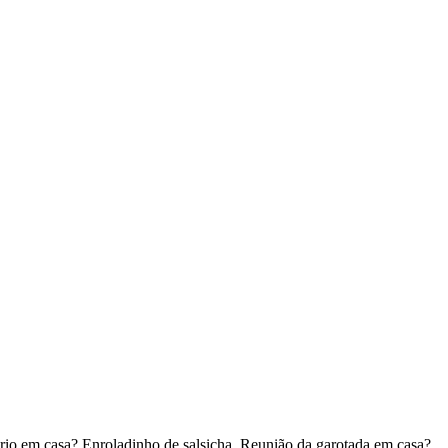
ário em casa? Enroladinho de salsicha. Reunião da garotada em casa?