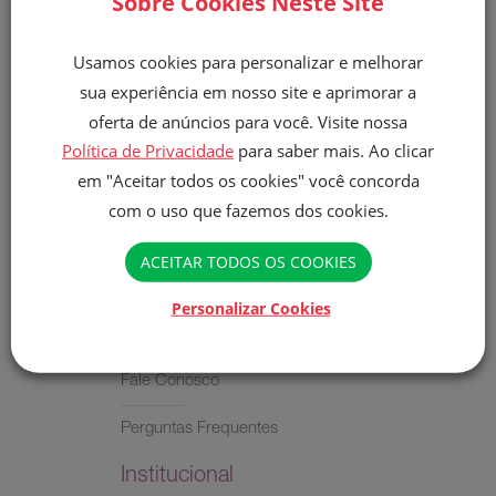
Sobre Cookies Neste Site
receber e-mails sobre promoções e outros produtos da
Finna.
Usamos cookies para personalizar e melhorar
Enviar
sua experiência em nosso site e aprimorar a
oferta de anúncios para você. Visite nossa
Política de Privacidade
para saber mais. Ao clicar
em "Aceitar todos os cookies" você concorda
com o uso que fazemos dos cookies.
ACEITAR TODOS OS COOKIES
Personalizar Cookies
Atendimento ao Cliente
Fale Conosco
Perguntas Frequentes
Institucional