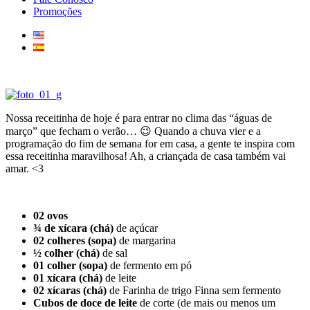
Promoções
Nossa receitinha de hoje é para entrar no clima das “águas de
março” que fecham o verão… 😉 Quando a chuva vier e a
programação do fim de semana for em casa, a gente te inspira com
essa receitinha maravilhosa! Ah, a criançada de casa também vai
amar. <3
02 ovos
¾ de xícara (chá)
de açúcar
02 colheres (sopa)
de margarina
½ colher (chá)
de sal
01 colher (sopa)
de fermento em pó
01 xícara (chá)
de leite
02 xícaras (chá)
de Farinha de trigo Finna sem fermento
Cubos de doce de leite
de corte (de mais ou menos um