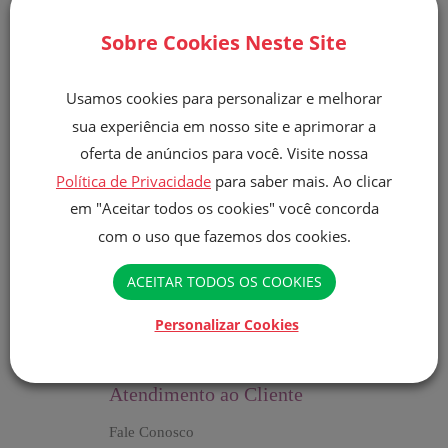
Sobre Cookies Neste Site
Li e concordo com a
Politica de privacidade.
Aceito receber e-
Usamos cookies para personalizar e melhorar
mails sobre promoções e outros produtos da Finna.
sua experiência em nosso site e aprimorar a
oferta de anúncios para você. Visite nossa
Enviar
Política de Privacidade
para saber mais. Ao clicar
em "Aceitar todos os cookies" você concorda
com o uso que fazemos dos cookies.
ACEITAR TODOS OS COOKIES
Personalizar Cookies
Atendimento ao Cliente
Fale Conosco