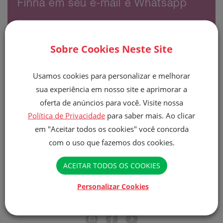
Finna em seu e-mail e Whatsapp
Sobre Cookies Neste Site
Usamos cookies para personalizar e melhorar
Li e concordo com a
Politica de privacidade.
Aceito
sua experiência em nosso site e aprimorar a
receber e-mails sobre promoções e outros produtos da
oferta de anúncios para você. Visite nossa
Finna.
Política de Privacidade
para saber mais. Ao clicar
em "Aceitar todos os cookies" você concorda
Enviar
com o uso que fazemos dos cookies.
ACEITAR TODOS OS COOKIES
Personalizar Cookies