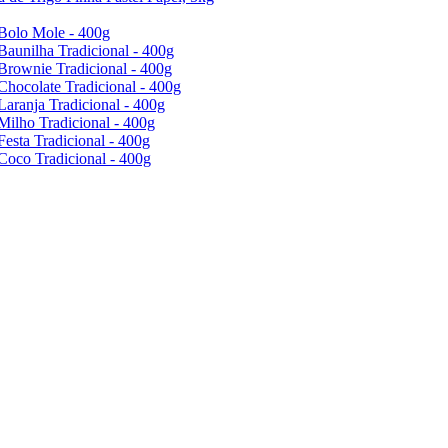
Bolo Mole - 400g
Baunilha Tradicional - 400g
Brownie Tradicional - 400g
Chocolate Tradicional - 400g
Laranja Tradicional - 400g
Milho Tradicional - 400g
Festa Tradicional - 400g
Coco Tradicional - 400g