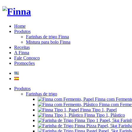
Home
Produtos
Farinhas de trigo Finna
Mistura para bolo Finna
Receitas
A Finna
Fale Conosco
Promoções
Produtos
Farinhas de trigo
Finna com Fermento
Finna com Fermen
Finna Tipo 1, Papel
Finna Tipo 1, Plástico
Farin
Farinha
Farinh