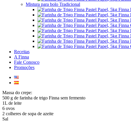
Mistura para bolo Tradicional
Finna 
Finna 
Finna 
Finna 
Finna 
Finna 
Finna 
Finna 
Receitas
A Finna
Fale Conosco
Promoções
Massa do crepe:
500 g de farinha de trigo Finna sem fermento
1L de leite
6 ovos
2 colheres de sopa de azeite
Sal