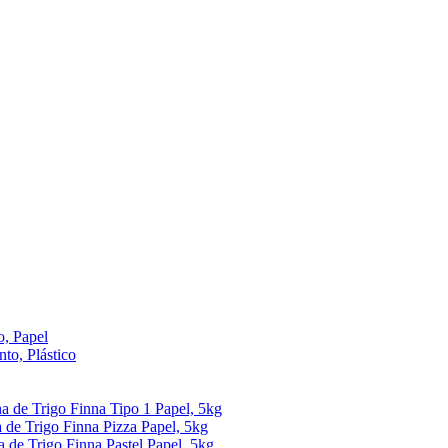
, Papel
to, Plástico
ha de Trigo Finna Tipo 1 Papel, 5kg
 de Trigo Finna Pizza Papel, 5kg
a de Trigo Finna Pastel Papel, 5kg