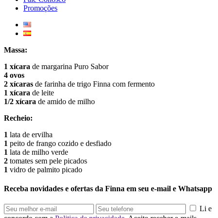
Promoções
Massa:
1 xícara
de margarina Puro Sabor
4 ovos
2 xícaras
de farinha de trigo Finna com fermento
1 xícara
de leite
1/2 xícara
de amido de milho
Recheio:
1
lata de ervilha
1
peito de frango cozido e desfiado
1
lata de milho verde
2
tomates sem pele picados
1
vidro de palmito picado
Receba novidades e ofertas da Finna em seu e-mail e Whatsapp
Li e