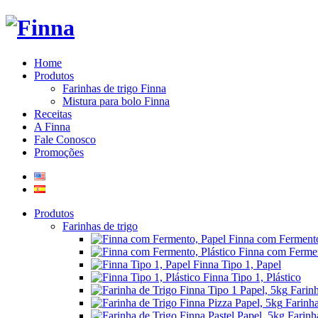
Home
Produtos
Farinhas de trigo Finna
Mistura para bolo Finna
Receitas
A Finna
Fale Conosco
Promoções
Produtos
Farinhas de trigo
Finna com Fermento
Finna com Fermen
Finna Tipo 1, Papel
Finna Tipo 1, Plástico
Farin
Farinha
Farinh