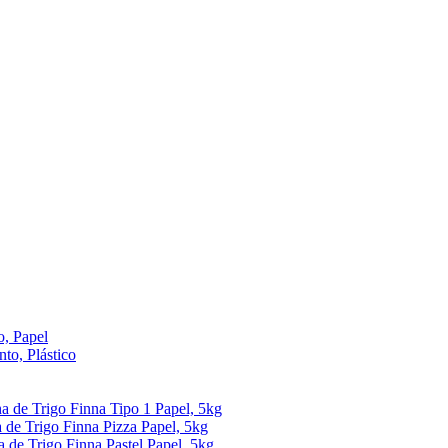
, Papel
to, Plástico
ha de Trigo Finna Tipo 1 Papel, 5kg
 de Trigo Finna Pizza Papel, 5kg
a de Trigo Finna Pastel Papel, 5kg