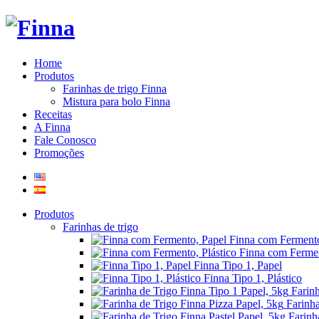
Home
Produtos
Farinhas de trigo Finna
Mistura para bolo Finna
Receitas
A Finna
Fale Conosco
Promoções
Produtos
Farinhas de trigo
Finna com Fermento
Finna com Fermen
Finna Tipo 1, Papel
Finna Tipo 1, Plástico
Farin
Farinha
Farinh