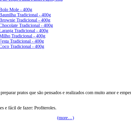
Bolo Mole - 400g
Baunilha Tradicional - 400g
Brownie Tradicional - 400g
Chocolate Tradicional - 400g
Laranja Tradicional - 400g
Milho Tradicional - 400g
Festa Tradicional - 400g
Coco Tradicional - 400g
a preparar pratos que são pensados e realizados com muito amor e emp
e fácil de fazer: Profiteroles.
(more…)