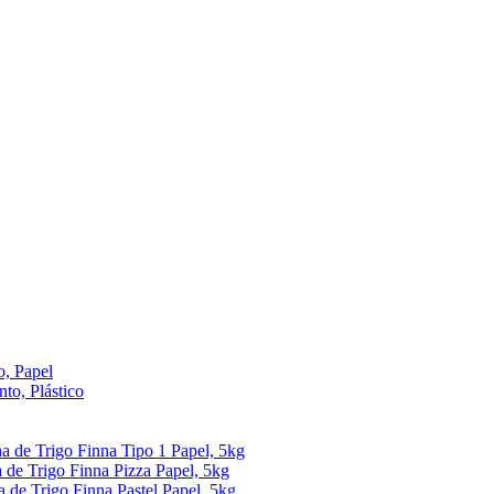
, Papel
to, Plástico
ha de Trigo Finna Tipo 1 Papel, 5kg
 de Trigo Finna Pizza Papel, 5kg
a de Trigo Finna Pastel Papel, 5kg