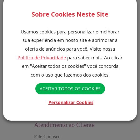
Sobre Cookies Neste Site
Usamos cookies para personalizar e melhorar
Li e concordo com a
Politica de privacidade.
Aceito receber e-
sua experiência em nosso site e aprimorar a
mails sobre promoções e outros produtos da Finna.
oferta de anúncios para você. Visite nossa
Política de Privacidade
para saber mais. Ao clicar
Enviar
em "Aceitar todos os cookies" você concorda
com o uso que fazemos dos cookies.
ACEITAR TODOS OS COOKIES
Personalizar Cookies
Atendimento ao Cliente
Fale Conosco