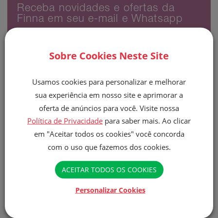
Receba novidades e ofertas da
Finna em seu e-mail e Whatsapp
Sobre Cookies Neste Site
Usamos cookies para personalizar e melhorar
sua experiência em nosso site e aprimorar a
Li e concordo com a
Politica de privacidade.
Aceito
oferta de anúncios para você. Visite nossa
receber e-mails sobre promoções e outros produtos da
Finna.
Política de Privacidade
para saber mais. Ao clicar
em "Aceitar todos os cookies" você concorda
Enviar
com o uso que fazemos dos cookies.
ACEITAR TODOS OS COOKIES
Personalizar Cookies