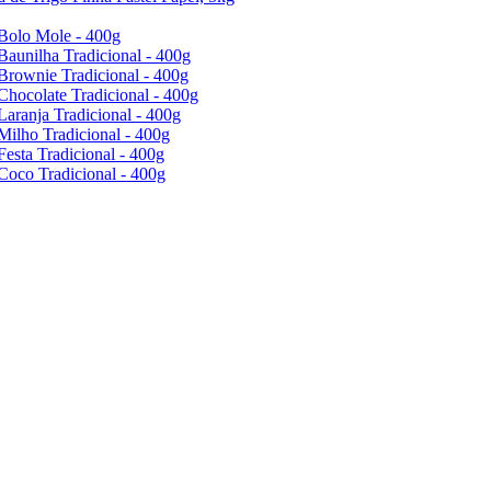
Bolo Mole - 400g
Baunilha Tradicional - 400g
Brownie Tradicional - 400g
Chocolate Tradicional - 400g
Laranja Tradicional - 400g
Milho Tradicional - 400g
Festa Tradicional - 400g
Coco Tradicional - 400g