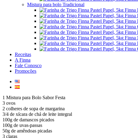
Mistura para bolo Tradicional
Finna 
Finna 
Finna 
Finna 
Finna 
Finna 
Finna 
Finna 
Receitas
A Finna
Fale Conosco
Promoções
1 Mistura para Bolo Sabor Festa
3 ovos
2 colheres de sopa de margarina
3/4 de xícara de chá de leite integral
100g de damascos picados
100g de uvas-passas
50g de amêndoas picadas
3 claras