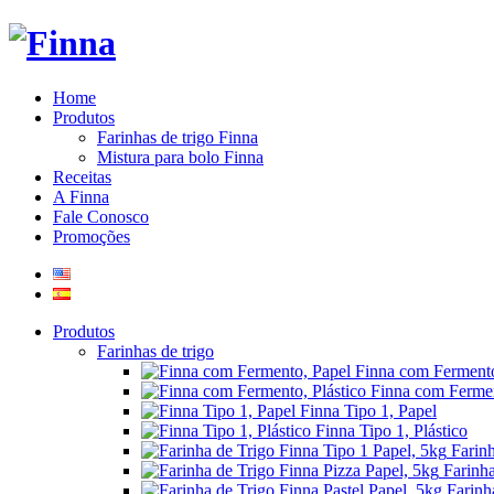
Home
Produtos
Farinhas de trigo Finna
Mistura para bolo Finna
Receitas
A Finna
Fale Conosco
Promoções
Produtos
Farinhas de trigo
Finna com Fermento
Finna com Fermen
Finna Tipo 1, Papel
Finna Tipo 1, Plástico
Farin
Farinha
Farinh