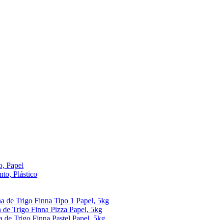
, Papel
to, Plástico
ha de Trigo Finna Tipo 1 Papel, 5kg
 de Trigo Finna Pizza Papel, 5kg
a de Trigo Finna Pastel Papel, 5kg