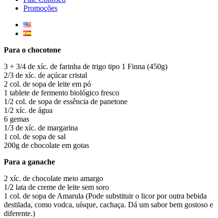
Promoções
Para o chocotone
3 +
3/4 de
xíc.
de
farinha de trigo
t
ipo 1 Finna (450g)
2/3
de
xíc.
de
açúcar cristal
2 col.
de
sopa de leite em pó
1 tablete de fermento biológico fresco
1/2 col.
de
sopa de essência de panetone
1/2 xíc
.
de água
6 gemas
1/3
de
xíc.
de
margarina
1 col.
de
sopa de sal
200g de chocolate em gotas
Para a ganache
2 xíc.
de
chocolate meio amargo
1/2 lata de creme de leite sem soro
1 col.
de
sopa de Amarula (
P
ode substituir o licor por outra bebida
destilada, como vod
c
a,
uísque
, cachaça. Dá um sabor bem gostoso e
diferente
.
)