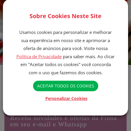
Sobre Cookies Neste Site
Usamos cookies para personalizar e melhorar
sua experiência em nosso site e aprimorar a
oferta de anúncios para você. Visite nossa
Política de Privacidade
para saber mais. Ao clicar
em "Aceitar todos os cookies" você concorda
Você é do tipo que tem preguiça de fazer lasanha, só por conta do
com o uso que fazemos dos cookies.
processo de cozimento da massa? A gente descomplica a sua vida, com
essa receita incrível ~que na verdade é feita com panquecas!~ É,
aquela panqueca que a gente A-DO-RA no café da manhã. 😉
ACEITAR TODOS OS COOKIES
Deixa a preguiça e pressa de lado, que essa receita é sinônimo de
praticidade e inovação!
(more…)
Personalizar Cookies
Receba novidades e ofertas da Finna
em seu e-mail e Whatsapp