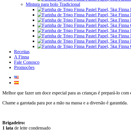
Mistura para bolo Tradicional
Finna 
Finna 
Finna 
Finna 
Finna 
Finna 
Finna 
Finna 
Receitas
A Finna
Fale Conosco
Promoções
Melhor que fazer um doce especial para as crianças é prepará-lo com 
Chame a garotada para por a mão na massa e a diversão é garantida.
Brigadeiro:
1 lata
de leite condensado