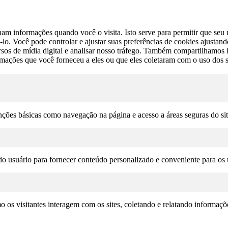
am informações quando você o visita. Isto serve para permitir que seu n
lo. Você pode controlar e ajustar suas preferências de cookies ajustan
cursos de mídia digital e analisar nosso tráfego. Também compartilhamo
rmações que você forneceu a eles ou que eles coletaram com o uso dos s
unções básicas como navegação na página e acesso a áreas seguras do si
o usuário para fornecer conteúdo personalizado e conveniente para os u
omo os visitantes interagem com os sites, coletando e relatando informa