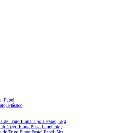
, Papel
to, Plástico
ha de Trigo Finna Tipo 1 Papel, 5kg
 de Trigo Finna Pizza Papel, 5kg
a de Trigo Finna Pastel Papel, 5kg