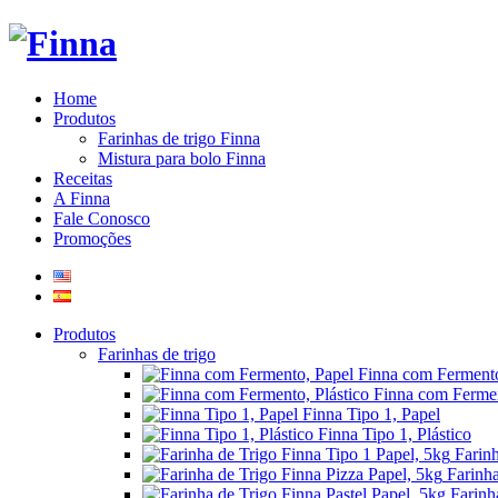
Home
Produtos
Farinhas de trigo Finna
Mistura para bolo Finna
Receitas
A Finna
Fale Conosco
Promoções
Produtos
Farinhas de trigo
Finna com Fermento
Finna com Fermen
Finna Tipo 1, Papel
Finna Tipo 1, Plástico
Farin
Farinha
Farinh