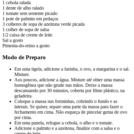
1 cebola ralada
1 dente de alho ralado
1 tomate sem semente picado
1 pote de palmito em pedaços
3 colheres de sopa de azeitona verde picada
1 colher de sopa de salsa
1/2 caixa de creme de leite
Sal a gosto
Pimenta-do-reino a gosto
Modo de Preparo
Em uma tigela, adicione a farinha, o ovo, a margarina e o sal.
Misture.
Aos poucos, adicione a água. Misture até obter uma massa
homogênea que não grude nas mãos. Deixe a massa
descansando por 30 minutos, coberta por filme plástico, na
geladeira.
Coloque a massa nas forminhas, cobrindo o fundo e as
laterais. Se quiser, separe uma parte da massa para fazer o
fechamento em cima. Não esqueça de pincelar gema de ovo
por cima.
Em uma panela, refogue a cebola, o alho e o tomate.
Adicione o palmito e a azeitona, finalize com a salsa e o
creme de leite.