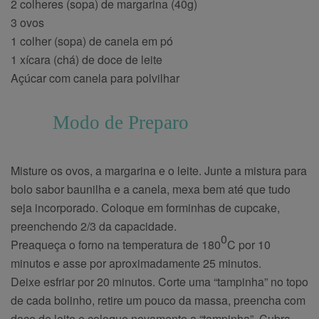
2 colheres (sopa) de margarina (40g)
3 ovos
1 colher (sopa) de canela em pó
1 xícara (chá) de doce de leite
Açúcar com canela para polvilhar
Modo de Preparo
Misture os ovos, a margarina e o leite. Junte a mistura para
bolo sabor baunilha e a canela, mexa bem até que tudo
seja incorporado. Coloque em forminhas de cupcake,
preenchendo 2/3 da capacidade.
0
Preaqueça o forno na temperatura de 180
C por 10
minutos e asse por aproximadamente 25 minutos.
Deixe esfriar por 20 minutos. Corte uma “tampinha” no topo
de cada bolinho, retire um pouco da massa, preencha com
doce de leite e coloque novamente a “tampinha”. Cubra