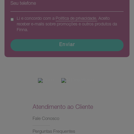
Li e concordo com a
Politica de privacidade.
Aceito
receber e-mails sobre promoções e outros produtos da
Finna.
Enviar
Atendimento ao Cliente
Fale Conosco
Perguntas Frequentes