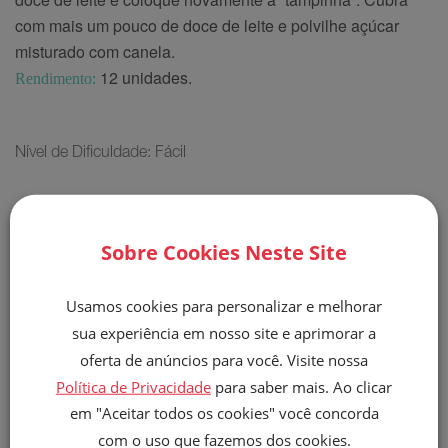
com mais um pouco de doce de leite e polvilhe açúcar
misturado com canela.
12 unidades.
Rendimento:
Nível de Dificuldade: Fácil
5MIN
Sobre Cookies Neste Site
Produto Utilizado
Usamos cookies para personalizar e melhorar
sua experiência em nosso site e aprimorar a
FINNA BAUNILHA
TRADICIONAL -
oferta de anúncios para você. Visite nossa
400G
Política de Privacidade
para saber mais. Ao clicar
+ Detalhes
em "Aceitar todos os cookies" você concorda
com o uso que fazemos dos cookies.