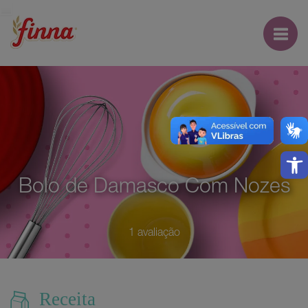
Open
Bolo de Damasco Com Nozes
1 avaliação
Receita