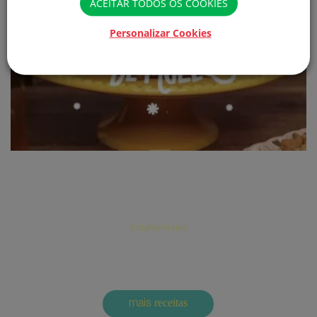
ACEITAR TODOS OS COOKIES
Personalizar Cookies
Bolo de pé de moleque (A chegada da castanha no
pé de moleque)
COMPARTILHAR
receitas
mais