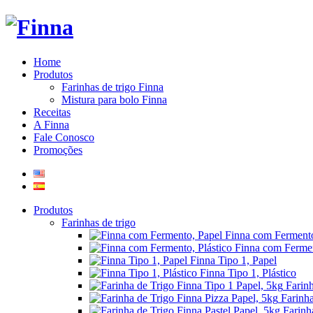
Home
Produtos
Farinhas de trigo Finna
Mistura para bolo Finna
Receitas
A Finna
Fale Conosco
Promoções
Produtos
Farinhas de trigo
Finna com Fermento
Finna com Fermen
Finna Tipo 1, Papel
Finna Tipo 1, Plástico
Farin
Farinha
Farinh