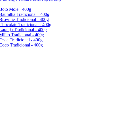
Bolo Mole - 400g
Baunilha Tradicional - 400g
Brownie Tradicional - 400g
Chocolate Tradicional - 400g
Laranja Tradicional - 400g
Milho Tradicional - 400g
Festa Tradicional - 400g
Coco Tradicional - 400g