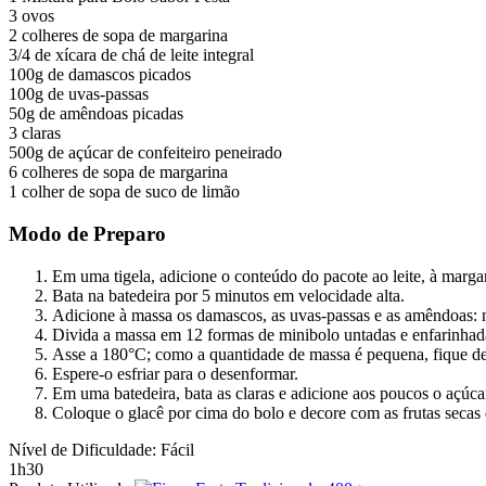
3 ovos
2 colheres de sopa de margarina
3/4 de xícara de chá de leite integral
100g de damascos picados
100g de uvas-passas
50g de amêndoas picadas
3 claras
500g de açúcar de confeiteiro peneirado
6 colheres de sopa de margarina
1 colher de sopa de suco de limão
Modo de Preparo
Em uma tigela, adicione o conteúdo do pacote ao leite, à marga
Bata na batedeira por 5 minutos em velocidade alta.
Adicione à massa os damascos, as uvas-passas e as amêndoas: m
Divida a massa em 12 formas de minibolo untadas e enfarinhad
Asse a 180°C; como a quantidade de massa é pequena, fique de o
Espere-o esfriar para o desenformar.
Em uma batedeira, bata as claras e adicione aos poucos o açúcar
Coloque o glacê por cima do bolo e decore com as frutas secas
Nível de Dificuldade: Fácil
1h30