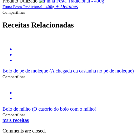
Produto Utilizado
+ Detalhes
Finna Festa Tradicional - 400g
Compartilhar
Receitas Relacionadas
Bolo de pé de moleque (A chegada da castanha no pé de moleque)
Compartilhar
Bolo de milho (O casório do bolo com o milho)
Compartilhar
mais
receitas
Comments are closed.