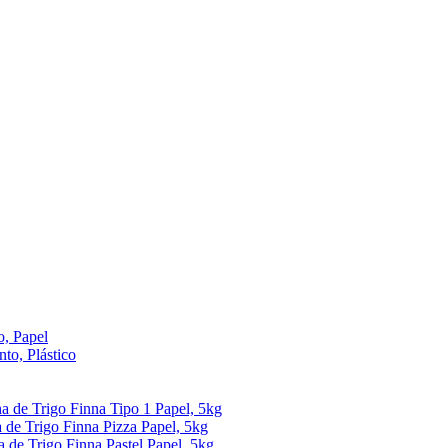
, Papel
to, Plástico
ha de Trigo Finna Tipo 1 Papel, 5kg
 de Trigo Finna Pizza Papel, 5kg
a de Trigo Finna Pastel Papel, 5kg