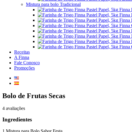
Mistura para bolo Tradicional
Finna 
Finna 
Finna 
Finna 
Finna 
Finna 
Finna 
Finna 
Receitas
A Finna
Fale Conosco
Promoções
Bolo de Frutas Secas
4 avaliações
Ingredientes
1 Mistura para Bolo Sabor Festa