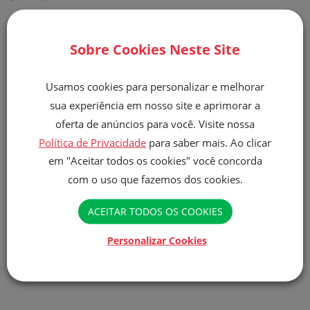
Texto original: http://www.gulab.com.br/2014/07/bolo-de-
Sobre Cookies Neste Site
iogurte/
Categorias
Usamos cookies para personalizar e melhorar
sua experiência em nosso site e aprimorar a
CAFÉ DA MANHÃ
oferta de anúncios para você. Visite nossa
Política de Privacidade
para saber mais. Ao clicar
em "Aceitar todos os cookies" você concorda
COMPARTILHAR
com o uso que fazemos dos cookies.
ACEITAR TODOS OS COOKIES
Receitas Relacionadas
Personalizar Cookies
Bolo de pé de moleque (A chegada da castanha no
pé de moleque)