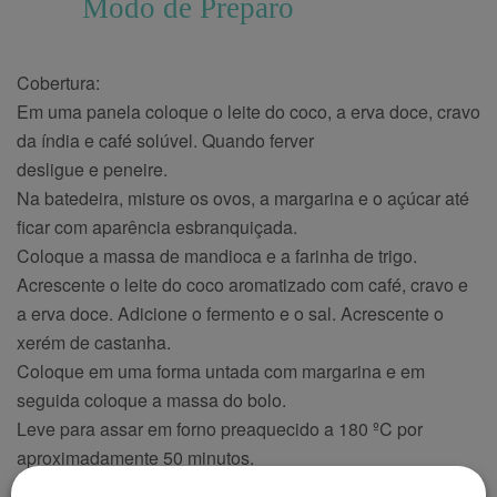
Modo de Preparo
Cobertura:
Em uma panela coloque o leite do coco, a erva doce, cravo
da índia e café solúvel. Quando ferver
desligue e peneire.
Na batedeira, misture os ovos, a margarina e o açúcar até
ficar com aparência esbranquiçada.
Coloque a massa de mandioca e a farinha de trigo.
Acrescente o leite do coco aromatizado com café, cravo e
a erva doce. Adicione o fermento e o sal. Acrescente o
xerém de castanha.
Coloque em uma forma untada com margarina e em
seguida coloque a massa do bolo.
Leve para assar em forno preaquecido a 180 ºC por
aproximadamente 50 minutos.
Cobertura: