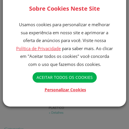
Em uma panela, coloque o doce de leite, o leite
Sobre Cookies Neste Site
condensado e o creme de leite. leve em fogo baixo
mexendo sempre até desgrudar da panela.
Usamos cookies para personalizar e melhorar
Espere esfriar.
sua experiência em nosso site e aprimorar a
Despeje a cobertura em cima do bolo.
oferta de anúncios para você. Visite nossa
Decore com o pé de moleque quebradinho e as castanhas
Política de Privacidade
para saber mais. Ao clicar
de caju.
em "Aceitar todos os cookies" você concorda
com o uso que fazemos dos cookies.
Produtos Utilizados
ACEITAR TODOS OS COOKIES
FINNA TIPO 1,
Personalizar Cookies
PAPEL
+ Detalhes
FINNA TIPO 1,
PLÁSTICO
+ Detalhes