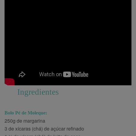
Ingredientes
Bolo Pé de Moleque:
250g de margarina
3 de xícaras (chá) de açúcar refinado