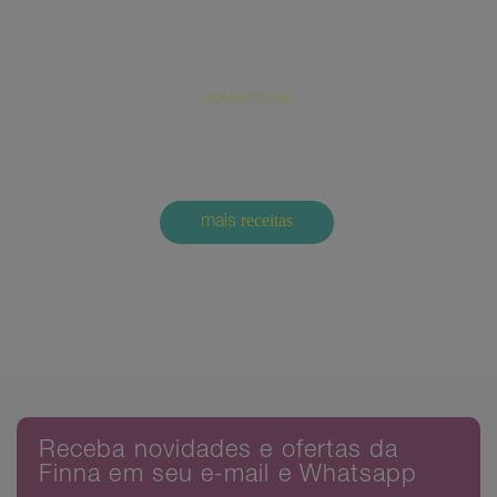
Bolo de pé de moleque (A chegada da
castanha no pé de moleque)
COMPARTILHAR
receitas
mais
Comments are closed.
Receba novidades e ofertas da
Finna em seu e-mail e Whatsapp