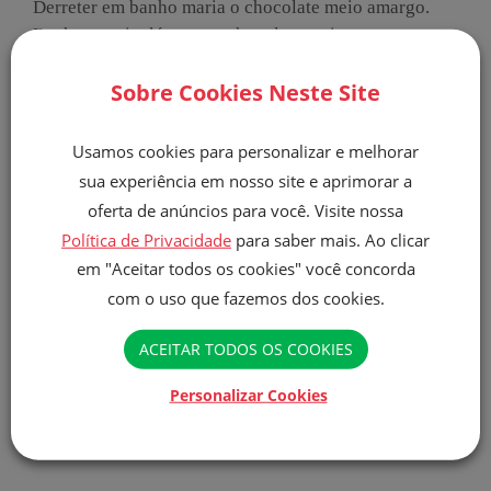
Derreter em banho maria o chocolate meio amargo.
Banhar os picolés com o chocolate meio amargo
derretido e esperar o chocolate firmar.
Sobre Cookies Neste Site
Derreter o chocolate branco em banho maria e decorar
o falso picolé com listrinhas de chocolate branco
derretido. Esperar endurecer e servir.
Usamos cookies para personalizar e melhorar
sua experiência em nosso site e aprimorar a
Nível de Dificuldade: Médio
oferta de anúncios para você. Visite nossa
2H
Produto Utilizado
Política de Privacidade
para saber mais. Ao clicar
Finna Baunilha Tradicional - 400g
+ Detalhes
em "Aceitar todos os cookies" você concorda
Categorias
Sobremesa
com o uso que fazemos dos cookies.
ACEITAR TODOS OS COOKIES
COMPARTILHAR
Personalizar Cookies