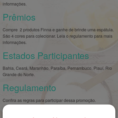
informações.
Prêmios
Compre 2 produtos Finna e ganhe de brinde uma espátula.
São 4 cores para colecionar. Leia o regulamento para mais
informações.
Estados Participantes
Bahia, Ceará, Maranhão, Paraíba, Pernambuco, Piauí, Rio
Grande do Norte.
Regulamento
Confira as regras para participar dessa promoção.
Clique
aqui
e baixe o regulamento.