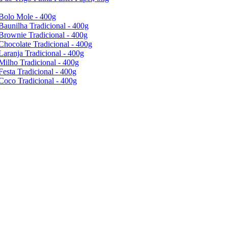
Bolo Mole - 400g
Baunilha Tradicional - 400g
Brownie Tradicional - 400g
Chocolate Tradicional - 400g
Laranja Tradicional - 400g
Milho Tradicional - 400g
Festa Tradicional - 400g
Coco Tradicional - 400g