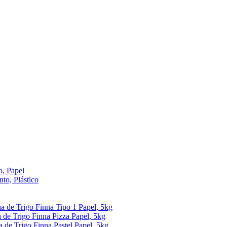
, Papel
to, Plástico
ha de Trigo Finna Tipo 1 Papel, 5kg
 de Trigo Finna Pizza Papel, 5kg
a de Trigo Finna Pastel Papel, 5kg