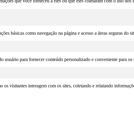
rmações que você forneceu a eles ou que eles coletaram com o uso dos s
unções básicas como navegação na página e acesso a áreas seguras do si
o usuário para fornecer conteúdo personalizado e conveniente para os u
omo os visitantes interagem com os sites, coletando e relatando informa