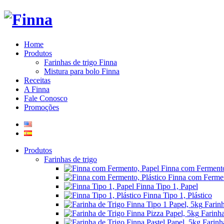
Home
Produtos
Farinhas de trigo Finna
Mistura para bolo Finna
Receitas
A Finna
Fale Conosco
Promoções
Produtos
Farinhas de trigo
Finna com Fermento
Finna com Fermen
Finna Tipo 1, Papel
Finna Tipo 1, Plástico
Farin
Farinha
Farinh