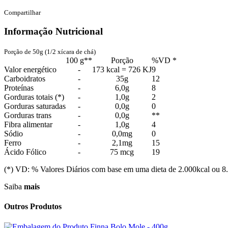
Compartilhar
Informação Nutricional
Porção de 50g (1/2 xícara de chá)
100 g**
Porção
%VD *
Valor energético
-
173 kcal = 726 KJ
9
Carboidratos
-
35g
12
Proteínas
-
6,0g
8
Gorduras totais (*)
-
1,0g
2
Gorduras saturadas
-
0,0g
0
Gorduras trans
-
0,0g
**
Fibra alimentar
-
1,0g
4
Sódio
-
0,0mg
0
Ferro
-
2,1mg
15
Ácido Fólico
-
75 mcg
19
(*) VD: % Valores Diários com base em uma dieta de 2.000kcal ou 8.
Saiba
mais
Outros Produtos