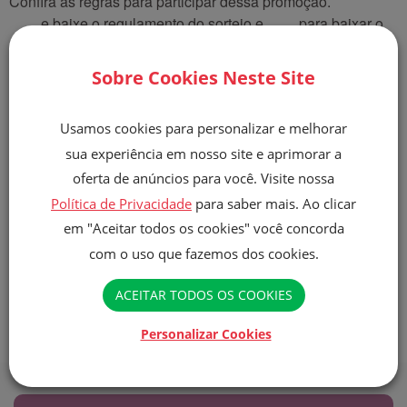
Confira as regras para participar dessa promoção.
Clique
aqui
e baixe o regulamento do sorteio e
aqui
para baixar o
regulamento do vale brinde.
Sobre Cookies Neste Site
PARA MAIS INFORMAÇÕES, CLIQUE
AQUI E ACESSE O SITE EXCLUSIVO DA
Usamos cookies para personalizar e melhorar
PROMOÇÃO.
sua experiência em nosso site e aprimorar a
oferta de anúncios para você. Visite nossa
Política de Privacidade
para saber mais. Ao clicar
em "Aceitar todos os cookies" você concorda
com o uso que fazemos dos cookies.
ACEITAR TODOS OS COOKIES
Personalizar Cookies